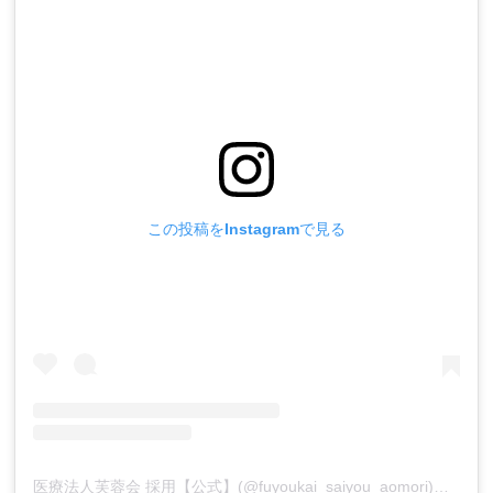
この投稿をInstagramで見る
医療法人芙蓉会 採用【公式】(@fuyoukai_saiyou_aomori)がシェアした投稿