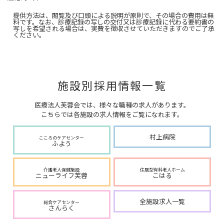
提供方法は、閲覧及び口頭による説明が原則で、その場合の費用は無
料です。なお、診療記録の写しの交付又は診療記録に代わる要約書の
写しを希望される場合は、実費を徴収させていただきますのでご了承
ください。
施設別採用情報一覧
医療法人芙蓉会では、様々な職種の求人があります。
こちらでは各施設の求人情報をご覧になれます。
村上病院
こころのケアセンター
ふよう
介護老人保健施設
住居型有料老人ホーム
ニューライフ芙蓉
こはる
全施設求人一覧
総合ケアセンター
さんらく