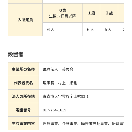
０歳
１歳
２歳
３歳
生後57日目以降
入所定員
６人
６人
５人
２人
設置者
事業所の名称
医療法人 芙蓉会
代表者氏名
理事長 村上 拓也
法人の所在地
青森市大字雲谷字山吹93-1
電話番号
017-764-1815
主な事業内容
医療事業、介護事業、障害者福祉事業、保育事業