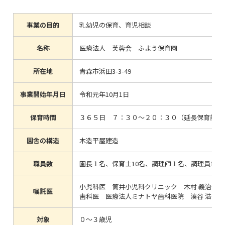
事業の目的
乳幼児の保育、育児相談
名称
医療法人 芙蓉会 ふよう保育園
所在地
青森市浜田3-3-49
事業開始年月日
令和元年10月1日
保育時間
３６５日 ７：３０～２０：３０（延長保育前後
園舎の構造
木造平屋建造
職員数
園長１名、保育士10名、調理師１名、調理員1名
小児科医 筒井小児科クリニック 木村 義治 先
嘱託医
歯科医 医療法人ミナトヤ歯科医院 湊谷 浩 先
対象
０～３歳児