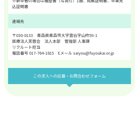
※新卒者の場合は履歴書（写真付）1通、成績証明書、卒業見
込証明書
連絡先
〒030-0133 青森県青森市大字雲谷字山吹93-1
医療法人芙蓉会 法人本部 管理部 人事課
リクルート担当
電話番号 017-764-1815 Eメール saiyou@fuyoukai.or.jp
この求人への応募・お問合わせフォーム