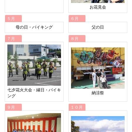
お花見会
５月
６月
母の日・バイキング
父の日
７月
８月
七夕花火大会・縁日・バイキ
納涼祭
ング
９月
１０月