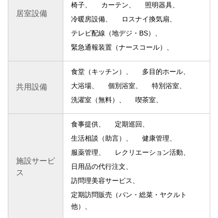
椅子
カーテン
照明器具
居室設備
冷暖房設備
ロスナイ換気扇
テレビ配線（地デジ・BS）
緊急通報装置（ナースコール）
食堂（キッチン）
多目的ホール
大浴場
個別浴室
特別浴室
共用設備
洗濯室（無料）
喫茶室
食事提供
定期巡回
生活相談（助言）
健康管理
服薬管理
レクリエーション活動
施設サービ
日用品の代行注文
ス
訪問理美容サービス
定期訪問販売（パン・総菜・ヤクルト
他）