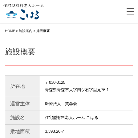
HOME
>
施設案内
>
施設概要
施設概要
〒030-0125
所在地
青森県青森市大字四ツ石字里見76-1
運営主体
医療法人 芙蓉会
施設名
住宅型有料老人ホーム こはる
敷地面積
3,398.26㎡