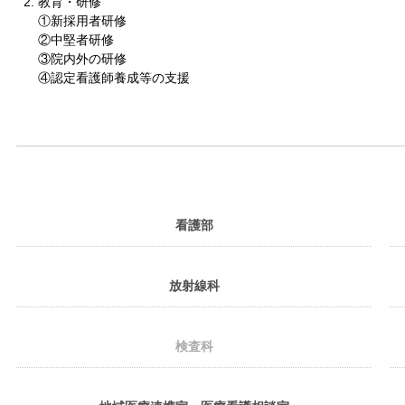
教育・研修
①新採用者研修
②中堅者研修
③院内外の研修
④認定看護師養成等の支援
看護部
放射線科
検査科